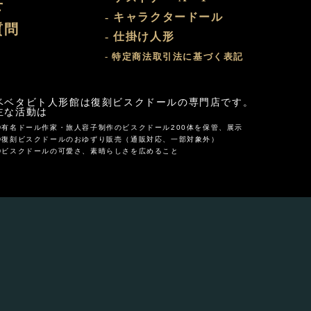
せ
- キャラクタードール
質問
- 仕掛け人形
- 特定商法取引法に基づく表記
まけ部屋
ベベタビト人形館は復刻ビスクドールの専門店です。
主な活動は
①有名ドール作家・旅人容子制作のビスクドール200体を保管、展示
②復刻ビスクドールのおゆずり販売（通販対応、一部対象外）
③ビスクドールの可愛さ、素晴らしさを広めること