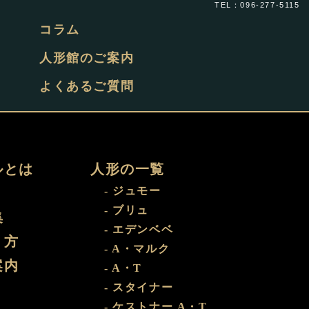
TEL：096-277-5115
コラム
人形館のご案内
よくあるご質問
ルとは
人形の一覧
- ジュモー
- ブリュ
集
- エデンベベ
り方
- A・マルク
案内
- A・T
- スタイナー
- ケストナー A・T