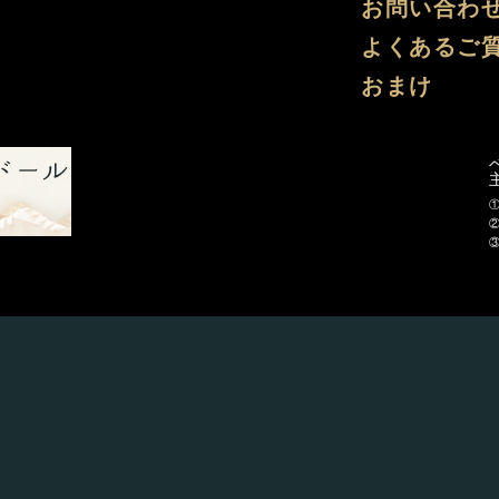
お問い合わ
よくあるご
おまけ
式ツイッター
ビスクドール工房 ベベタビト 製作ブログ
お