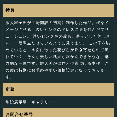
特長
旅人容子氏が工房開設の初期に制作した作品。桜をイ
メージさせる、淡いピンクのドレスに身を包んだブリ
ュ・ジュン。 淡いピンク色の瞳も、楚々とした美しさ
を、一層際立たせているように見えます。 この子を眺
めていると、水面に散った花びらが吹き寄せられて流
れていく、そんな美しい風景が浮かんできそうな、魅
力的な一体です。旅人氏が習作と位置づける本作、こ
の度は特別にお求めやすい価格設定となっておりま
す。
所蔵
常設展示場（ギャラリー）
お問合せ番号