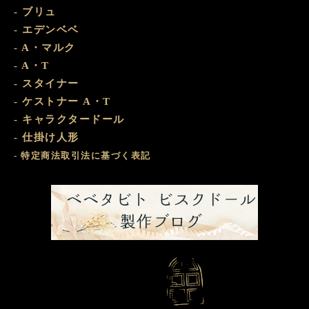
- ブリュ
- エデンベベ
- A・マルク
- A・T
- スタイナー
- ケストナー A・T
- キャラクタードール
- 仕掛け人形
- 特定商法取引法に基づく表記
ビスクド
おまけ部屋