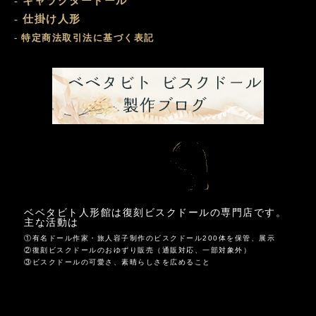
- キャラクタードール
- 仕掛け人形
- 特定商法取引法に基づく表記
ビスクド
おまけ部屋
ベベタビト人形館は復刻ビスクドールの専門店です。
主な活動は
①有名ドール作家・旅人容子制作のビスクドール200体を保管、展示
②復刻ビスクドールのおゆずり販売（通販対応、一部対象外）
③ビスクドールの可愛さ、素晴らしさを広めること