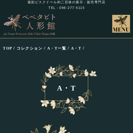
復刻ビスクドール約二百体の展示・販売専門店
TEL：096-277-5115
/
/
/
/
TOP
コレクション
A・T一覧
A・T
A・T